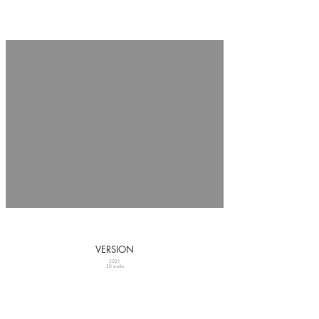
VERSION
2021
20 works