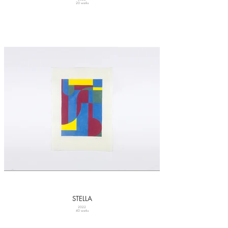
20 works
STELLA
2022
40 works